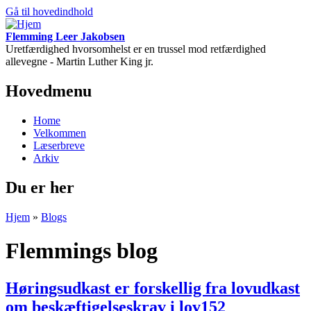
Gå til hovedindhold
Flemming Leer Jakobsen
Uretfærdighed hvorsomhelst er en trussel mod retfærdighed
allevegne - Martin Luther King jr.
Hovedmenu
Home
Velkommen
Læserbreve
Arkiv
Du er her
Hjem
»
Blogs
Flemmings blog
Høringsudkast er forskellig fra lovudkast
om beskæftigelseskrav i lov152