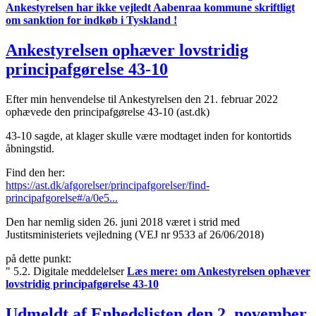
Ankestyrelsen har ikke vejledt Aabenraa kommune skriftligt
om sanktion for indkøb i Tyskland !
Ankestyrelsen ophæver lovstridig
principafgørelse 43-10
Efter min henvendelse til Ankestyrelsen den 21. februar 2022
ophævede den principafgørelse 43-10 (ast.dk)
43-10 sagde, at klager skulle være modtaget inden for kontortids
åbningstid.
Find den her:
https://ast.dk/afgorelser/principafgorelser/find-
principafgorelse#/a/0e5...
Den har nemlig siden 26. juni 2018 været i strid med
Justitsministeriets vejledning (VEJ nr 9533 af 26/06/2018)
på dette punkt:
" 5.2. Digitale meddelelser
Læs mere:
om Ankestyrelsen ophæver
lovstridig principafgørelse 43-10
Udmeldt af Enhedslisten den 2. november