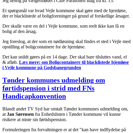
Jeg deltog på vælgermødet i Café Parasollen idag fra kl. 13.
Et spørgsmål var hvad Vejle kommune skal gøre med de hjemløse,
der er blacklistede af boligforeninger på grund af forskellige årsager.
Der skulle være en del i Vejle kommune, som reelt ikke kan få en
bolig af den årsag.
Jeg foreslog, at der som en nødløsning skal findes et sted i Vejle med
opstilling af boligcontainere for de hjemløse.
Det kan snildt gøres på en 14 dage. Der skal bare tilsluttes vand, el
& afløb.
Læs mere:
om Boligcontainere til blacklistede hjemløse
i Vejle kommune på Godsbanegrunden
Tønder kommunes udmelding om
førtidspension i strid med FNs
Handicapkonvention
Blandt andet TV Syd har omtalt Tønder kommunes udmelding om,
at
Jan Sørensen
fra Enhedslisten i Tønder kommune vil kunne
risikere at miste sin førtidspension.
Formuleringen fra forvaltningen er at det "kan have indflydelse på