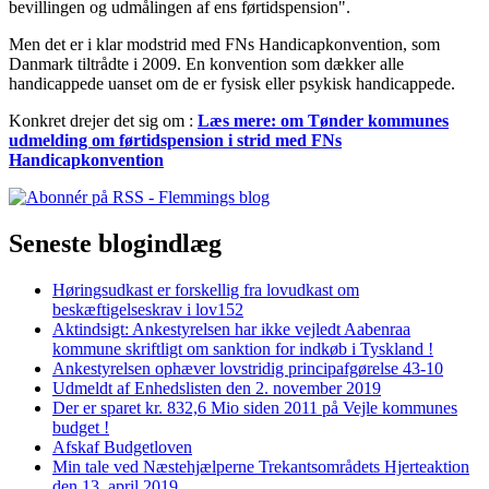
bevillingen og udmålingen af ens førtidspension".
Men det er i klar modstrid med FNs Handicapkonvention, som
Danmark tiltrådte i 2009. En konvention som dækker alle
handicappede uanset om de er fysisk eller psykisk handicappede.
Konkret drejer det sig om :
Læs mere:
om Tønder kommunes
udmelding om førtidspension i strid med FNs
Handicapkonvention
Seneste blogindlæg
Høringsudkast er forskellig fra lovudkast om
beskæftigelseskrav i lov152
Aktindsigt: Ankestyrelsen har ikke vejledt Aabenraa
kommune skriftligt om sanktion for indkøb i Tyskland !
Ankestyrelsen ophæver lovstridig principafgørelse 43-10
Udmeldt af Enhedslisten den 2. november 2019
Der er sparet kr. 832,6 Mio siden 2011 på Vejle kommunes
budget !
Afskaf Budgetloven
Min tale ved Næstehjælperne Trekantsområdets Hjerteaktion
den 13. april 2019