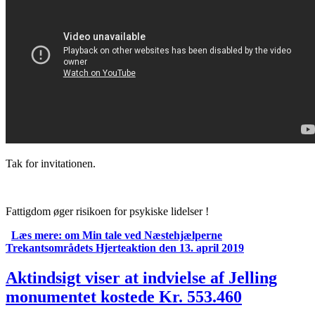
Tak for invitationen.
Fattigdom øger risikoen for psykiske lidelser !
Læs mere:
om Min tale ved Næstehjælperne
Trekantsområdets Hjerteaktion den 13. april 2019
Aktindsigt viser at indvielse af Jelling
monumentet kostede Kr. 553.460