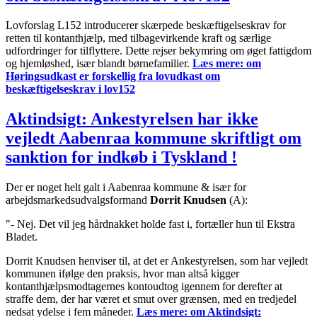
Lovforslag L152 introducerer skærpede beskæftigelseskrav for
retten til kontanthjælp, med tilbagevirkende kraft og særlige
udfordringer for tilflyttere. Dette rejser bekymring om øget fattigdom
og hjemløshed, især blandt børnefamilier.
Læs mere:
om
Høringsudkast er forskellig fra lovudkast om
beskæftigelseskrav i lov152
Aktindsigt: Ankestyrelsen har ikke
vejledt Aabenraa kommune skriftligt om
sanktion for indkøb i Tyskland !
Der er noget helt galt i Aabenraa kommune & især for
arbejdsmarkedsudvalgsformand
Dorrit Knudsen
(A):
"- Nej. Det vil jeg hårdnakket holde fast i, fortæller hun til Ekstra
Bladet.
Dorrit Knudsen henviser til, at det er Ankestyrelsen, som har vejledt
kommunen ifølge den praksis, hvor man altså kigger
kontanthjælpsmodtagernes kontoudtog igennem for derefter at
straffe dem, der har været et smut over grænsen, med en tredjedel
nedsat ydelse i fem måneder.
Læs mere:
om Aktindsigt: