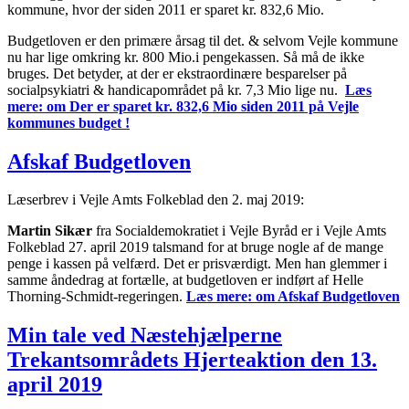
kommune, hvor der siden 2011 er sparet kr. 832,6 Mio.
Budgetloven er den primære årsag til det. & selvom Vejle kommune
nu har lige omkring kr. 800 Mio.i pengekassen. Så må de ikke
bruges. Det betyder, at der er ekstraordinære besparelser på
socialpsykiatri & handicapområdet på kr. 7,3 Mio lige nu.
Læs
mere:
om Der er sparet kr. 832,6 Mio siden 2011 på Vejle
kommunes budget !
Afskaf Budgetloven
Læserbrev i Vejle Amts Folkeblad den 2. maj 2019:
Martin Sikær
fra Socialdemokratiet i Vejle Byråd er i Vejle Amts
Folkeblad 27. april 2019 talsmand for at bruge nogle af de mange
penge i kassen på velfærd. Det er prisværdigt. Men han glemmer i
samme åndedrag at fortælle, at budgetloven er indført af Helle
Thorning-Schmidt-regeringen.
Læs mere:
om Afskaf Budgetloven
Min tale ved Næstehjælperne
Trekantsområdets Hjerteaktion den 13.
april 2019