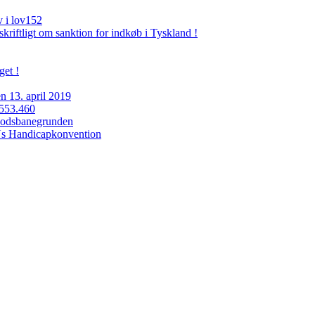
v i lov152
riftligt om sanktion for indkøb i Tyskland !
get !
n 13. april 2019
 553.460
 Godsbanegrunden
Ns Handicapkonvention