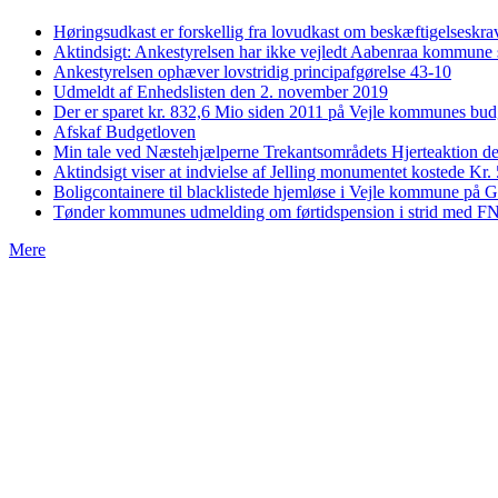
Høringsudkast er forskellig fra lovudkast om beskæftigelseskra
Aktindsigt: Ankestyrelsen har ikke vejledt Aabenraa kommune sk
Ankestyrelsen ophæver lovstridig principafgørelse 43-10
Udmeldt af Enhedslisten den 2. november 2019
Der er sparet kr. 832,6 Mio siden 2011 på Vejle kommunes bud
Afskaf Budgetloven
Min tale ved Næstehjælperne Trekantsområdets Hjerteaktion de
Aktindsigt viser at indvielse af Jelling monumentet kostede Kr.
Boligcontainere til blacklistede hjemløse i Vejle kommune på
Tønder kommunes udmelding om førtidspension i strid med F
Mere