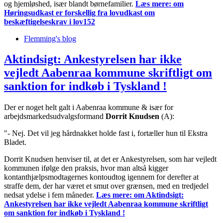
og hjemløshed, især blandt børnefamilier.
Læs mere:
om
Høringsudkast er forskellig fra lovudkast om
beskæftigelseskrav i lov152
Flemming's blog
Aktindsigt: Ankestyrelsen har ikke
vejledt Aabenraa kommune skriftligt om
sanktion for indkøb i Tyskland !
Der er noget helt galt i Aabenraa kommune & især for
arbejdsmarkedsudvalgsformand
Dorrit Knudsen
(A):
"- Nej. Det vil jeg hårdnakket holde fast i, fortæller hun til Ekstra
Bladet.
Dorrit Knudsen henviser til, at det er Ankestyrelsen, som har vejledt
kommunen ifølge den praksis, hvor man altså kigger
kontanthjælpsmodtagernes kontoudtog igennem for derefter at
straffe dem, der har været et smut over grænsen, med en tredjedel
nedsat ydelse i fem måneder.
Læs mere:
om Aktindsigt:
Ankestyrelsen har ikke vejledt Aabenraa kommune skriftligt
om sanktion for indkøb i Tyskland !