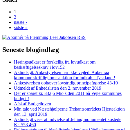
1
2
næste ›
sidste »
Seneste blogindlæg
Høringsudkast er forskellig fra lovudkast om
beskæftigelseskrav i lov152
Aktindsigt: Ankestyrelsen har ikke vejledt Aabenraa
kommune skriftligt om sanktion for indkøb i Tyskland !
Ankestyrelsen ophæver lovstridig principafgørelse 43-10
Udmeldt af Enhedslisten den 2. november 2019
Der er sparet kr. 832,6 Mio siden 2011 på Vejle kommunes
budget !
Afskaf Budgetloven
Min tale ved Næstehjælperne Trekantsområdets Hjerteaktion
den 13. april 2019
Aktindsigt viser at indvielse af Jelling monumentet kostede
Kr. 553.460
Boligcontainere til blacklistede hjemløse i Vejle kommune på