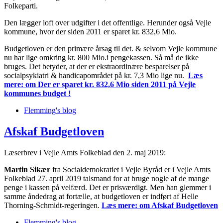
Folkeparti.
Den lægger loft over udgifter i det offentlige. Herunder også Vejle
kommune, hvor der siden 2011 er sparet kr. 832,6 Mio.
Budgetloven er den primære årsag til det. & selvom Vejle kommune
nu har lige omkring kr. 800 Mio.i pengekassen. Så må de ikke
bruges. Det betyder, at der er ekstraordinære besparelser på
socialpsykiatri & handicapområdet på kr. 7,3 Mio lige nu.
Læs
mere:
om Der er sparet kr. 832,6 Mio siden 2011 på Vejle
kommunes budget !
Flemming's blog
Afskaf Budgetloven
Læserbrev i Vejle Amts Folkeblad den 2. maj 2019:
Martin Sikær
fra Socialdemokratiet i Vejle Byråd er i Vejle Amts
Folkeblad 27. april 2019 talsmand for at bruge nogle af de mange
penge i kassen på velfærd. Det er prisværdigt. Men han glemmer i
samme åndedrag at fortælle, at budgetloven er indført af Helle
Thorning-Schmidt-regeringen.
Læs mere:
om Afskaf Budgetloven
Flemming's blog